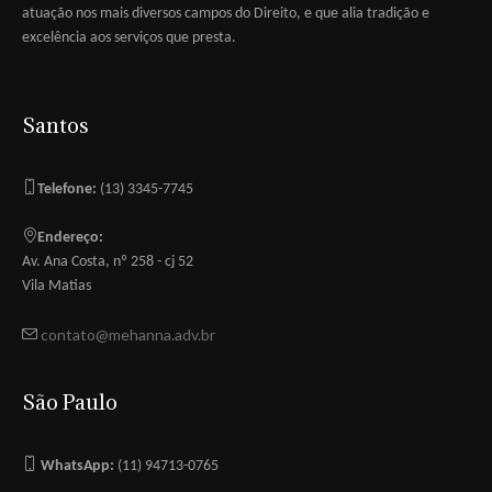
atuação nos mais diversos campos do Direito, e que alia tradição e
excelência aos serviços que presta.
Santos
Telefone:
(13) 3345-7745
Endereço:
Av. Ana Costa, nº 258 - cj 52
Vila Matias
contato@mehanna.adv.br
São Paulo
WhatsApp:
(11) 94713-0765