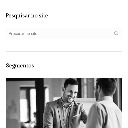
Pesquisar no site
Segmentos