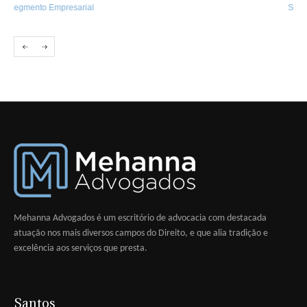
Segmento Político-Administrativo
Seg
Mehanna Advogados é um escritório de advocacia com destacada
atuação nos mais diversos campos do Direito, e que alia tradição e
excelência aos serviços que presta.
Santos