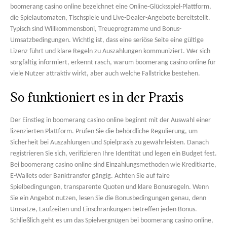
boomerang casino online bezeichnet eine Online-Glücksspiel-Plattform,
die Spielautomaten, Tischspiele und Live-Dealer-Angebote bereitstellt.
Typisch sind Willkommensboni, Treueprogramme und Bonus-
Umsatzbedingungen. Wichtig ist, dass eine seriöse Seite eine gültige
Lizenz führt und klare Regeln zu Auszahlungen kommuniziert. Wer sich
sorgfältig informiert, erkennt rasch, warum boomerang casino online für
viele Nutzer attraktiv wirkt, aber auch welche Fallstricke bestehen.
So funktioniert es in der Praxis
Der Einstieg in boomerang casino online beginnt mit der Auswahl einer
lizenzierten Plattform. Prüfen Sie die behördliche Regulierung, um
Sicherheit bei Auszahlungen und Spielpraxis zu gewährleisten. Danach
registrieren Sie sich, verifizieren Ihre Identität und legen ein Budget fest.
Bei boomerang casino online sind Einzahlungsmethoden wie Kreditkarte,
E-Wallets oder Banktransfer gängig. Achten Sie auf faire
Spielbedingungen, transparente Quoten und klare Bonusregeln. Wenn
Sie ein Angebot nutzen, lesen Sie die Bonusbedingungen genau, denn
Umsätze, Laufzeiten und Einschränkungen betreffen jeden Bonus.
Schließlich geht es um das Spielvergnügen bei boomerang casino online,