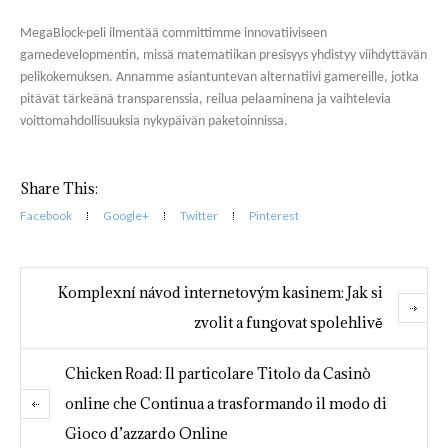
MegaBlock-peli ilmentää committimme innovatiiviseen
gamedevelopmentin, missä matematiikan presisyys yhdistyy viihdyttävän
pelikokemuksen. Annamme asiantuntevan alternatiivi gamereille, jotka
pitävät tärkeänä transparenssia, reilua pelaaminena ja vaihtelevia
voittomahdollisuuksia nykypäivän paketoinnissa.
Share This:
Facebook
Google+
Twitter
Pinterest
Komplexní návod internetovým kasinem: Jak si
zvolit a fungovat spolehlivě
Chicken Road: Il particolare Titolo da Casinò
online che Continua a trasformando il modo di
Gioco d’azzardo Online