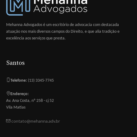
Mehanna Advogados é um escritório de advocacia com destacada
atuação nos mais diversos campos do Direito, e que alia tradição e
excelência aos serviços que presta.
Santos
Telefone:
(13) 3345-7745
Endereço:
Av. Ana Costa, nº 258 - cj 52
Vila Matias
contato@mehanna.adv.br