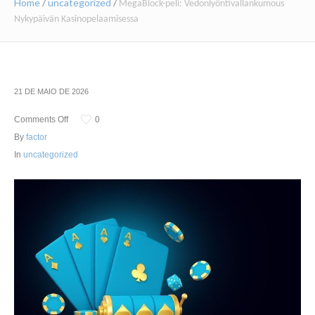
Home
uncategorized
/
/
MegaBlock-peli: Vedonlyöntivallankumous
Nykypäivän Kasinopelaamisessa
21 DE MAIO DE 2026
Comments Off
0
By
factor
In
uncategorized
Segmento Político-
Administrativo
Segmento Político-Administrativo