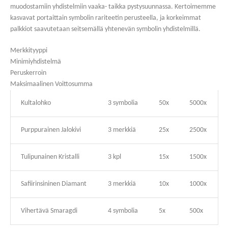
muodostamiin yhdistelmiin vaaka- taikka pystysuunnassa. Kertoimemme
kasvavat portaittain symbolin rariteetin perusteella, ja korkeimmat
palkkiot saavutetaan seitsemällä yhtenevän symbolin yhdistelmillä.
Merkkityyppi
Minimiyhdistelmä
Peruskerroin
Maksimaalinen Voittosumma
Kultalohko
3 symbolia
50x
5000x
Purppurainen Jalokivi
3 merkkiä
25x
2500x
Tulipunainen Kristalli
3 kpl
15x
1500x
Safiirinsininen Diamant
3 merkkiä
10x
1000x
Vihertävä Smaragdi
4 symbolia
5x
500x