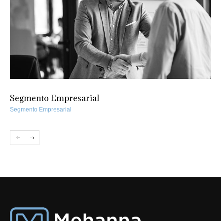
Segmento Político-Administrativo
Segmento Político-Administrativo