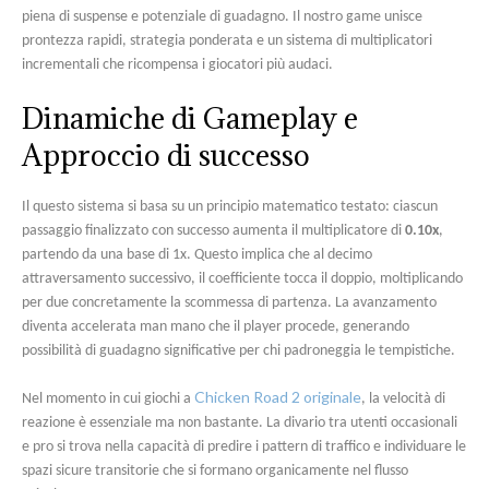
piena di suspense e potenziale di guadagno. Il nostro game unisce
prontezza rapidi, strategia ponderata e un sistema di multiplicatori
incrementali che ricompensa i giocatori più audaci.
Dinamiche di Gameplay e
Approccio di successo
Il questo sistema si basa su un principio matematico testato: ciascun
passaggio finalizzato con successo aumenta il multiplicatore di
0.10x
,
partendo da una base di 1x. Questo implica che al decimo
attraversamento successivo, il coefficiente tocca il doppio, moltiplicando
per due concretamente la scommessa di partenza. La avanzamento
diventa accelerata man mano che il player procede, generando
possibilità di guadagno significative per chi padroneggia le tempistiche.
Chicken Road 2 originale
Nel momento in cui giochi a
, la velocità di
reazione è essenziale ma non bastante. La divario tra utenti occasionali
e pro si trova nella capacità di predire i pattern di traffico e individuare le
spazi sicure transitorie che si formano organicamente nel flusso