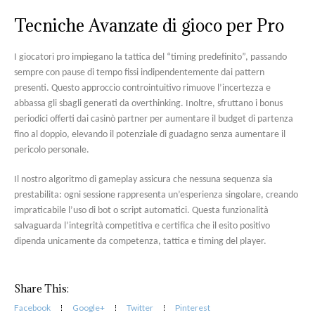
Tecniche Avanzate di gioco per Pro
I giocatori pro impiegano la tattica del “timing predefinito”, passando
sempre con pause di tempo fissi indipendentemente dai pattern
presenti. Questo approccio controintuitivo rimuove l’incertezza e
abbassa gli sbagli generati da overthinking. Inoltre, sfruttano i bonus
periodici offerti dai casinò partner per aumentare il budget di partenza
fino al doppio, elevando il potenziale di guadagno senza aumentare il
pericolo personale.
Il nostro algoritmo di gameplay assicura che nessuna sequenza sia
prestabilita: ogni sessione rappresenta un’esperienza singolare, creando
impraticabile l’uso di bot o script automatici. Questa funzionalità
salvaguarda l’integrità competitiva e certifica che il esito positivo
dipenda unicamente da competenza, tattica e timing del player.
Share This:
Facebook
Google+
Twitter
Pinterest