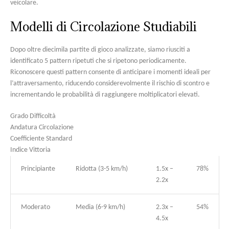
veicolare.
Modelli di Circolazione Studiabili
Dopo oltre diecimila partite di gioco analizzate, siamo riusciti a
identificato 5 pattern ripetuti che si ripetono periodicamente.
Riconoscere questi pattern consente di anticipare i momenti ideali per
l’attraversamento, riducendo considerevolmente il rischio di scontro e
incrementando le probabilità di raggiungere moltiplicatori elevati.
Grado Difficoltà
Andatura Circolazione
Coefficiente Standard
Indice Vittoria
Principiante
Ridotta (3-5 km/h)
1.5x –
78%
2.2x
Moderato
Media (6-9 km/h)
2.3x –
54%
4.5x