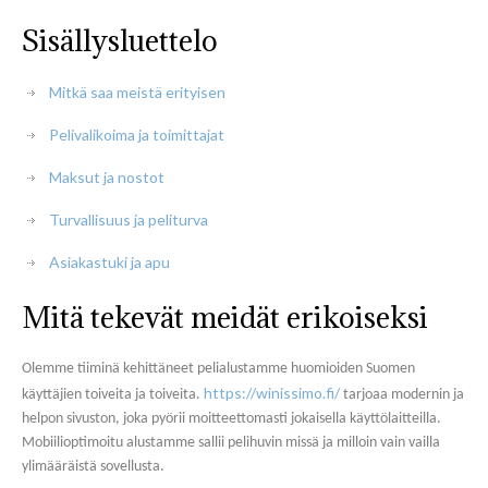
Sisällysluettelo
Mitkä saa meistä erityisen
Pelivalikoima ja toimittajat
Maksut ja nostot
Turvallisuus ja peliturva
Asiakastuki ja apu
Mitä tekevät meidät erikoiseksi
Olemme tiiminä kehittäneet pelialustamme huomioiden Suomen
https://winissimo.fi/
käyttäjien toiveita ja toiveita.
tarjoaa modernin ja
helpon sivuston, joka pyörii moitteettomasti jokaisella käyttölaitteilla.
Mobiilioptimoitu alustamme sallii pelihuvin missä ja milloin vain vailla
ylimääräistä sovellusta.