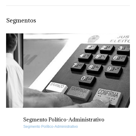
Segmentos
Segmento Político-Administrativo
Se
Segmento Político-Administrativo
Seg