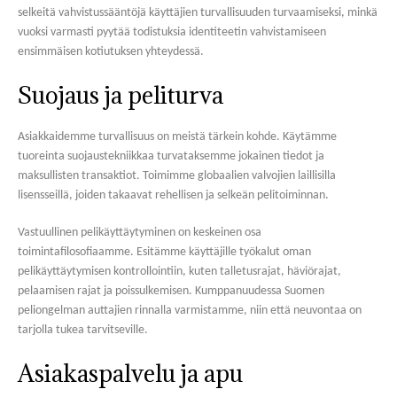
selkeitä vahvistussääntöjä käyttäjien turvallisuuden turvaamiseksi, minkä
vuoksi varmasti pyytää todistuksia identiteetin vahvistamiseen
ensimmäisen kotiutuksen yhteydessä.
Suojaus ja peliturva
Asiakkaidemme turvallisuus on meistä tärkein kohde. Käytämme
tuoreinta suojaustekniikkaa turvataksemme jokainen tiedot ja
maksullisten transaktiot. Toimimme globaalien valvojien laillisilla
lisensseillä, joiden takaavat rehellisen ja selkeän pelitoiminnan.
Vastuullinen pelikäyttäytyminen on keskeinen osa
toimintafilosofiaamme. Esitämme käyttäjille työkalut oman
pelikäyttäytymisen kontrollointiin, kuten talletusrajat, häviörajat,
pelaamisen rajat ja poissulkemisen. Kumppanuudessa Suomen
peliongelman auttajien rinnalla varmistamme, niin että neuvontaa on
tarjolla tukea tarvitseville.
Asiakaspalvelu ja apu