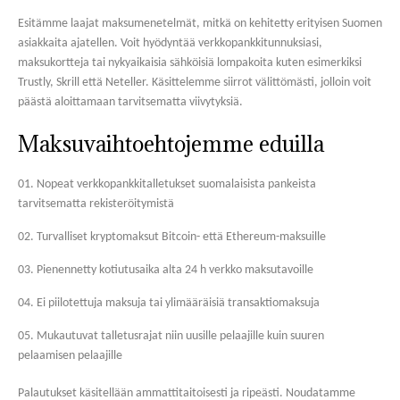
Esitämme laajat maksumenetelmät, mitkä on kehitetty erityisen Suomen
asiakkaita ajatellen. Voit hyödyntää verkkopankkitunnuksiasi,
maksukortteja tai nykyaikaisia sähköisiä lompakoita kuten esimerkiksi
Trustly, Skrill että Neteller. Käsittelemme siirrot välittömästi, jolloin voit
päästä aloittamaan tarvitsematta viivytyksiä.
Maksuvaihtoehtojemme eduilla
Nopeat verkkopankkitalletukset suomalaisista pankeista
tarvitsematta rekisteröitymistä
Turvalliset kryptomaksut Bitcoin- että Ethereum-maksuille
Pienennetty kotiutusaika alta 24 h verkko maksutavoille
Ei piilotettuja maksuja tai ylimääräisiä transaktiomaksuja
Mukautuvat talletusrajat niin uusille pelaajille kuin suuren
pelaamisen pelaajille
Palautukset käsitellään ammattitaitoisesti ja ripeästi. Noudatamme