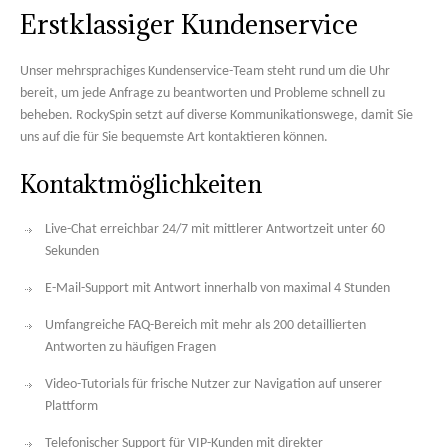
Erstklassiger Kundenservice
Unser mehrsprachiges Kundenservice-Team steht rund um die Uhr
bereit, um jede Anfrage zu beantworten und Probleme schnell zu
beheben. RockySpin setzt auf diverse Kommunikationswege, damit Sie
uns auf die für Sie bequemste Art kontaktieren können.
Kontaktmöglichkeiten
Live-Chat erreichbar 24/7 mit mittlerer Antwortzeit unter 60
Sekunden
E-Mail-Support mit Antwort innerhalb von maximal 4 Stunden
Umfangreiche FAQ-Bereich mit mehr als 200 detaillierten
Antworten zu häufigen Fragen
Video-Tutorials für frische Nutzer zur Navigation auf unserer
Plattform
Telefonischer Support für VIP-Kunden mit direkter