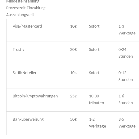
Mindesteinzahlung
Prozesszeit Einzahlung
Auszahlungszeit
Visa/Mastercard
10€
Sofort
1-3
Werktage
Trustly
20€
Sofort
0-24
Stunden
Skrill/Neteller
10€
Sofort
0-12
Stunden
Bitcoin/Kryptowährungen
25€
10-30
1-6
Minuten
Stunden
Banküberweisung
50€
1-2
3-5
Werktage
Werktage