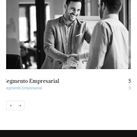
Segmento Político-Administrativo
Se
Segmento Político-Administrativo
Seg