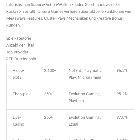
futuristischen Science-Fiction-Welten – jeder Geschmack wird bei
RockySpin erfüllt. Unsere Games verfügen über aktuelle Funktionen wie
Megaways-Features, Cluster-Pays-Mechaniken und kreative Bonus-
Runden.
Spielkategorie
Anzahl der Titel
Top-Provider
RTP-Durchschnitt
Video-
2.100+
NetEnt, Pragmatic
96.5%
Slots
Play, Microgaming
Tischspiele
350+
Evolution Gaming,
98.2%
Playtech
Live-
250+
Evolution Gaming,
97.8%
Casino
Ezugi