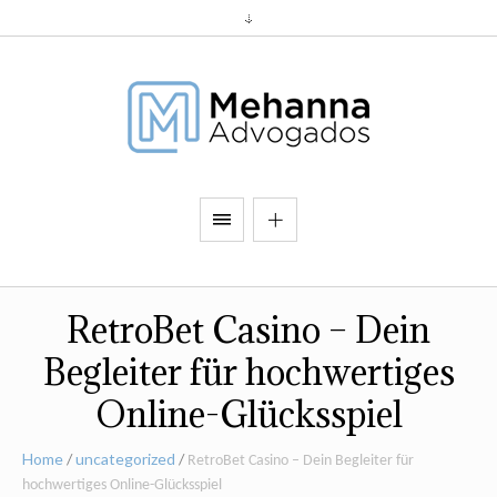
RetroBet Casino – Dein
Begleiter für hochwertiges
Online-Glücksspiel
Home
uncategorized
/
/
RetroBet Casino – Dein Begleiter für
hochwertiges Online-Glücksspiel