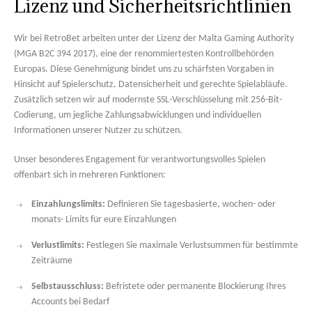
Lizenz und Sicherheitsrichtlinien
Wir bei RetroBet arbeiten unter der Lizenz der Malta Gaming Authority
(MGA B2C 394 2017), eine der renommiertesten Kontrollbehörden
Europas. Diese Genehmigung bindet uns zu schärfsten Vorgaben in
Hinsicht auf Spielerschutz, Datensicherheit und gerechte Spielabläufe.
Zusätzlich setzen wir auf modernste SSL-Verschlüsselung mit 256-Bit-
Codierung, um jegliche Zahlungsabwicklungen und individuellen
Informationen unserer Nutzer zu schützen.
Unser besonderes Engagement für verantwortungsvolles Spielen
offenbart sich in mehreren Funktionen:
Einzahlungslimits:
Definieren Sie tagesbasierte, wochen- oder
monats- Limits für eure Einzahlungen
Verlustlimits:
Festlegen Sie maximale Verlustsummen für bestimmte
Zeiträume
Selbstausschluss:
Befristete oder permanente Blockierung Ihres
Accounts bei Bedarf