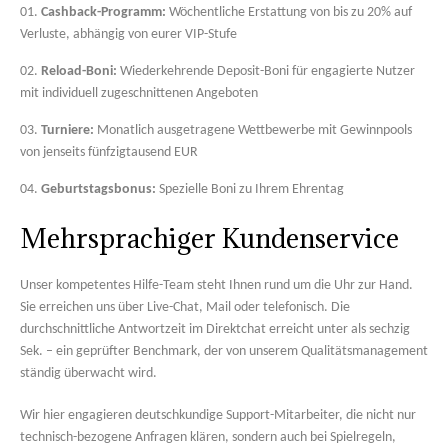
Cashback-Programm:
Wöchentliche Erstattung von bis zu 20% auf
Verluste, abhängig von eurer VIP-Stufe
Reload-Boni:
Wiederkehrende Deposit-Boni für engagierte Nutzer
mit individuell zugeschnittenen Angeboten
Turniere:
Monatlich ausgetragene Wettbewerbe mit Gewinnpools
von jenseits fünfzigtausend EUR
Geburtstagsbonus:
Spezielle Boni zu Ihrem Ehrentag
Mehrsprachiger Kundenservice
Unser kompetentes Hilfe-Team steht Ihnen rund um die Uhr zur Hand.
Sie erreichen uns über Live-Chat, Mail oder telefonisch. Die
durchschnittliche Antwortzeit im Direktchat erreicht unter als sechzig
Sek. – ein geprüfter Benchmark, der von unserem Qualitätsmanagement
ständig überwacht wird.
Wir hier engagieren deutschkundige Support-Mitarbeiter, die nicht nur
technisch-bezogene Anfragen klären, sondern auch bei Spielregeln,