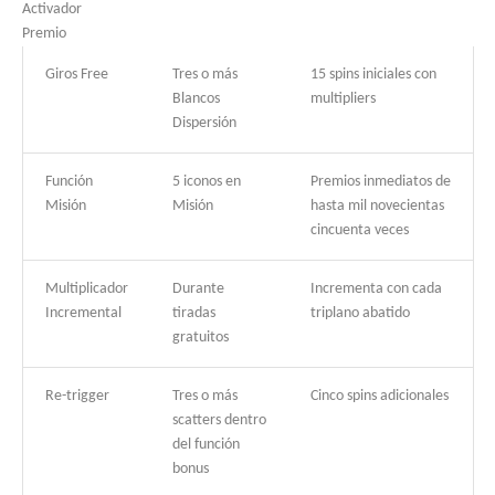
Activador
Premio
Giros Free
Tres o más
15 spins iniciales con
Blancos
multipliers
Dispersión
Función
5 iconos en
Premios inmediatos de
Misión
Misión
hasta mil novecientas
cincuenta veces
Multiplicador
Durante
Incrementa con cada
Incremental
tiradas
triplano abatido
gratuitos
Re-trigger
Tres o más
Cinco spins adicionales
scatters dentro
del función
bonus