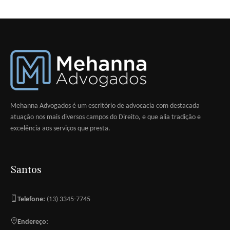
Mehanna Advogados é um escritório de advocacia com destacada
atuação nos mais diversos campos do Direito, e que alia tradição e
excelência aos serviços que presta.
Santos
Telefone:
(13) 3345-7745
Endereço: