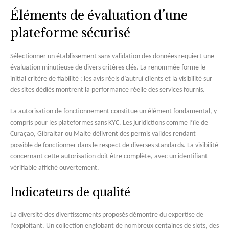
Éléments de évaluation d’une
plateforme sécurisé
Sélectionner un établissement sans validation des données requiert une
évaluation minutieuse de divers critères clés. La renommée forme le
initial critère de fiabilité : les avis réels d’autrui clients et la visibilité sur
des sites dédiés montrent la performance réelle des services fournis.
La autorisation de fonctionnement constitue un élément fondamental, y
compris pour les plateformes sans KYC. Les juridictions comme l’île de
Curaçao, Gibraltar ou Malte délivrent des permis valides rendant
possible de fonctionner dans le respect de diverses standards. La visibilité
concernant cette autorisation doit être complète, avec un identifiant
vérifiable affiché ouvertement.
Indicateurs de qualité
La diversité des divertissements proposés démontre du expertise de
l’exploitant. Un collection englobant de nombreux centaines de slots, des