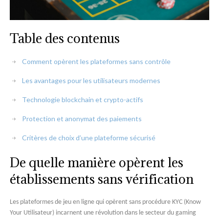
Table des contenus
Comment opèrent les plateformes sans contrôle
Les avantages pour les utilisateurs modernes
Technologie blockchain et crypto-actifs
Protection et anonymat des paiements
Critères de choix d’une plateforme sécurisé
De quelle manière opèrent les
établissements sans vérification
Les plateformes de jeu en ligne qui opèrent sans procédure KYC (Know
Your Utilisateur) incarnent une révolution dans le secteur du gaming