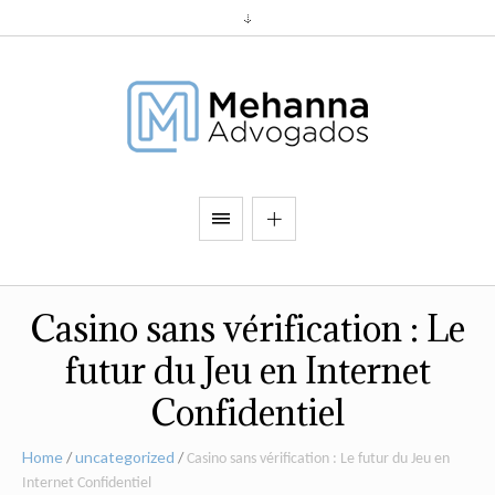
Casino sans vérification : Le
futur du Jeu en Internet
Confidentiel
Home
uncategorized
/
/
Casino sans vérification : Le futur du Jeu en
Internet Confidentiel