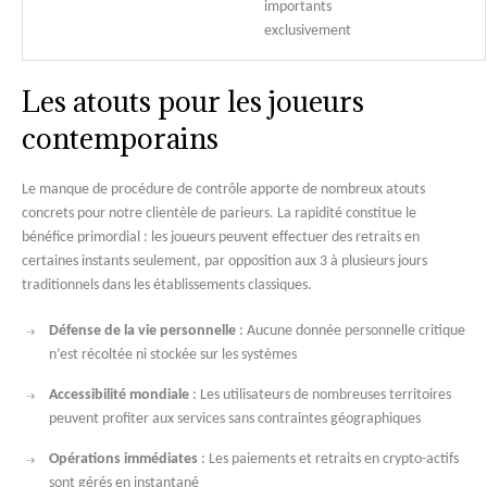
importants
exclusivement
Les atouts pour les joueurs
contemporains
Le manque de procédure de contrôle apporte de nombreux atouts
concrets pour notre clientèle de parieurs. La rapidité constitue le
bénéfice primordial : les joueurs peuvent effectuer des retraits en
certaines instants seulement, par opposition aux 3 à plusieurs jours
traditionnels dans les établissements classiques.
Défense de la vie personnelle
: Aucune donnée personnelle critique
n’est récoltée ni stockée sur les systèmes
Accessibilité mondiale
: Les utilisateurs de nombreuses territoires
peuvent profiter aux services sans contraintes géographiques
Opérations immédiates
: Les paiements et retraits en crypto-actifs
sont gérés en instantané