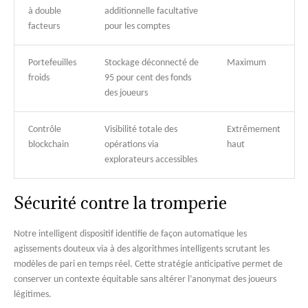
à double
additionnelle facultative
facteurs
pour les comptes
Portefeuilles
Stockage déconnecté de
Maximum
froids
95 pour cent des fonds
des joueurs
Contrôle
Visibilité totale des
Extrêmement
blockchain
opérations via
haut
explorateurs accessibles
Sécurité contre la tromperie
Notre intelligent dispositif identifie de façon automatique les
agissements douteux via à des algorithmes intelligents scrutant les
modèles de pari en temps réel. Cette stratégie anticipative permet de
conserver un contexte équitable sans altérer l’anonymat des joueurs
légitimes.