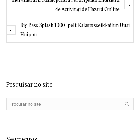
de Activități de Hazard Online
Big Bass Splash 1000 -peli: Kalastusseikkailun Uusi
Huippu
Pesquisar no site
Segmentos