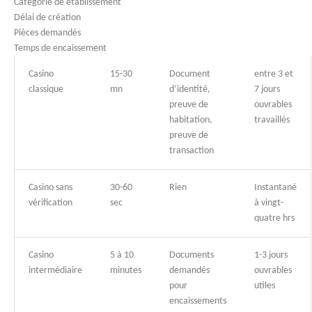
Catégorie de établissement
Délai de création
Pièces demandés
Temps de encaissement
Casino
15-30
Document
entre 3 et
classique
mn
d’identité,
7 jours
preuve de
ouvrables
habitation,
travaillés
preuve de
transaction
Casino sans
30-60
Rien
Instantané
vérification
sec
à vingt-
quatre hrs
Casino
5 à 10
Documents
1-3 jours
intermédiaire
minutes
demandés
ouvrables
pour
utiles
encaissements