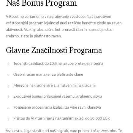
Naš Bonus Program
V Roostino verjamemo v nagrajevanje zvestobe. Naš inovativen
večstopenjski program lojalnosti nudi različne benefite glede na raven
aktivnosti. Vsak igralec začne kot bronasti član in napreduje skozi
srebrno, zlato in platinasto raven.
Glavne Značilnosti Programa
Tedenski cashback do 20% na izgube preteklega tedna
Osebni račun manager za platinaste člane
Mesečne nagradne igre z jamstvenimi nagradami
Ekskluzivni bonusi prilagojeni vašemu igralnemu slogu
Pospešene procesiranja izplačil za višje ravni članstva
Pristop do VIP turnirjev z nagradnimi skladi do 50,000 EUR
Vsak evro, ki ga stavite pri naših igrah, vam prinese točke zvestobe. Te