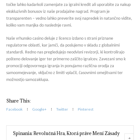
točke lahko kadarkoli zamenjate za igralni kredit ali uporabite za nakup
ekskluzivnih bonusov iz naše prodajalne nagrad. Program je
transparenten – vedno lahko preverite svoj napredek in natančno vidite,
koliko vam manjka do naslednje ravni.
Naše vrhunsko casino deluje z licenco izdano s strani priznane
regulatorne oblasti, kar jamči, da poslujemo v skladu z globalnimi
standardi. Redno nas pregledujejo neodvisni revizorji, ki kontrolirajo
pošteno delovanje iger ter primerno zaščito igralcev. Zavezani smo k
promociji odgovornega igranja in ponujamo različna orodja za
samoomejevanje, vključno z limiti vplačil, časovnimi omejitvami ter
možnostjo samozaklupa.
Share This:
Facebook
Google+
Twitter
Pinterest
Spinania: Revolučná Hra, Ktorá práve Mení Zásady