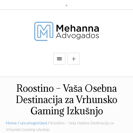
Roostino – Vaša Osebna
Destinacija za Vrhunsko
Gaming Izkušnjo
Home
uncategorized
/
/
Roostino – Vaša Osebna Destinacija za
Vrhunsko Gaming Izkušnjo