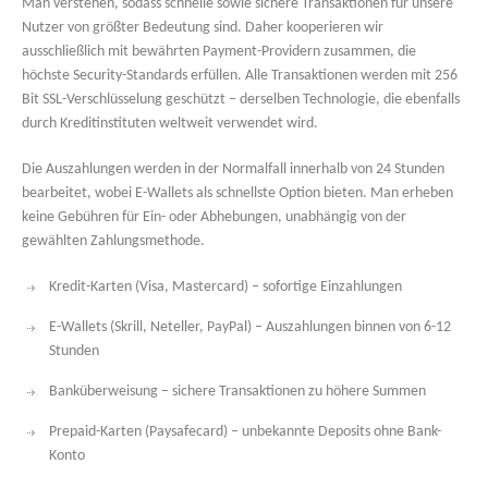
Man verstehen, sodass schnelle sowie sichere Transaktionen für unsere
Nutzer von größter Bedeutung sind. Daher kooperieren wir
ausschließlich mit bewährten Payment-Providern zusammen, die
höchste Security-Standards erfüllen. Alle Transaktionen werden mit 256
Bit SSL-Verschlüsselung geschützt – derselben Technologie, die ebenfalls
durch Kreditinstituten weltweit verwendet wird.
Die Auszahlungen werden in der Normalfall innerhalb von 24 Stunden
bearbeitet, wobei E-Wallets als schnellste Option bieten. Man erheben
keine Gebühren für Ein- oder Abhebungen, unabhängig von der
gewählten Zahlungsmethode.
Kredit-Karten (Visa, Mastercard) – sofortige Einzahlungen
E-Wallets (Skrill, Neteller, PayPal) – Auszahlungen binnen von 6-12
Stunden
Banküberweisung – sichere Transaktionen zu höhere Summen
Prepaid-Karten (Paysafecard) – unbekannte Deposits ohne Bank-
Konto