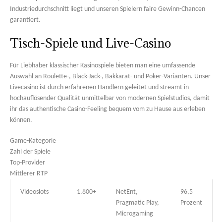
Industriedurchschnitt liegt und unseren Spielern faire Gewinn-Chancen
garantiert.
Tisch-Spiele und Live-Casino
Für Liebhaber klassischer Kasinospiele bieten man eine umfassende
Auswahl an Roulette-, Black-Jack-, Bakkarat- und Poker-Varianten. Unser
Livecasino ist durch erfahrenen Händlern geleitet und streamt in
hochauflösender Qualität unmittelbar von modernen Spielstudios, damit
ihr das authentische Casino-Feeling bequem vom zu Hause aus erleben
können.
Game-Kategorie
Zahl der Spiele
Top-Provider
Mittlerer RTP
Videoslots
1.800+
NetEnt,
96,5
Pragmatic Play,
Prozent
Microgaming