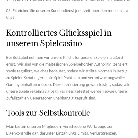
Erreichen Sie unseren Kundendienst jederzeit über den mobilen Live
Chat
Kontrolliertes Glücksspiel in
unserem Spielcasino
Bei BetLabel nehmen wir unsere Pflicht für unseren Spielern äußerst
ernst. Wir sind von die maltesischen Spielbehörden Authority lizenziert
sowie reguliert, welches bedeutet, sodass wir strikte Normen in Bezug
zu Spieler-Schutz, gerechte Spiel-Praktiken und verantwortungsvolles
Gaming einhalten müssen. Diese Lizensierung gewährleistet, sodass alle
unsere Spiele regelmäßig bzgl. Fairness getestet werden sowie unsere
Zufallszahlen-Generatoren unabhängig geprüft sind.
Tools zur Selbstkontrolle
Man bieten unseren Mitgliedern verschiedene Werkzeuge zur
Eigenkontrolle dar, darunter Einzahlungs-Limits, Verlustgrenzen,