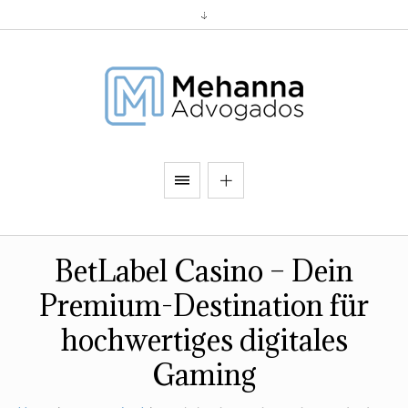
BetLabel Casino – Dein
Premium-Destination für
hochwertiges digitales
Gaming