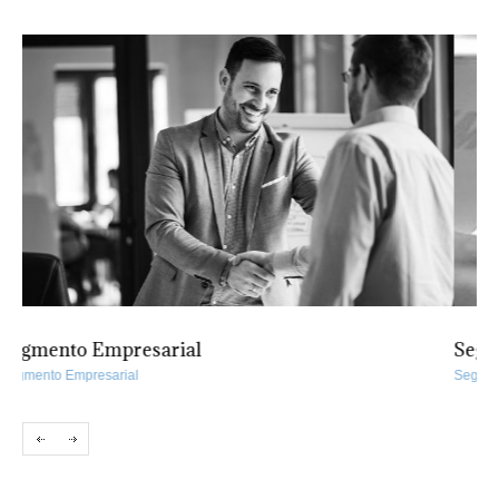
Segmento Político-Administrativo
Se
Segmento Político-Administrativo
Seg