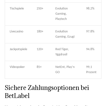
Tischspiele
250+
Evolution
98.2%
Gaming,
Playtech
Livecasino
180+
Evolution
97.8%
Gaming, Ezugi
Jackpotspiele
120+
Red Tiger,
94.8%
Yggdrasil
Videopoker
85+
NetEnt, Play’n
99,1
GO
Prozent
Sichere Zahlungsoptionen bei
BetLabel