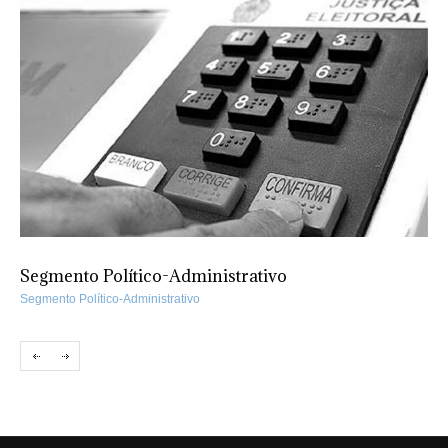
Segmento Político-Administrativo
Se
Segmento Político-Administrativo
Seg