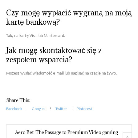
Czy mogę wypłacić wygraną na moją
kartę bankową?
Tak, na kartę Visa lub Mastercard.
Jak mogę skontaktować się z
zespołem wsparcia?
Możesz wysłać wiadomość e-mail lub napisać na czacie na żywo.
Share This:
Facebook
Google+
Twitter
Pinterest
Aero Bet: The Passage to Premium Video gaming