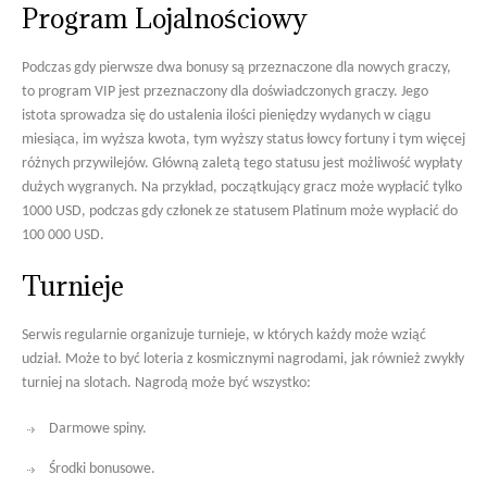
Program Lojalnościowy
Podczas gdy pierwsze dwa bonusy są przeznaczone dla nowych graczy,
to program VIP jest przeznaczony dla doświadczonych graczy. Jego
istota sprowadza się do ustalenia ilości pieniędzy wydanych w ciągu
miesiąca, im wyższa kwota, tym wyższy status łowcy fortuny i tym więcej
różnych przywilejów. Główną zaletą tego statusu jest możliwość wypłaty
dużych wygranych. Na przykład, początkujący gracz może wypłacić tylko
1000 USD, podczas gdy członek ze statusem Platinum może wypłacić do
100 000 USD.
Turnieje
Serwis regularnie organizuje turnieje, w których każdy może wziąć
udział. Może to być loteria z kosmicznymi nagrodami, jak również zwykły
turniej na slotach. Nagrodą może być wszystko:
Darmowe spiny.
Środki bonusowe.