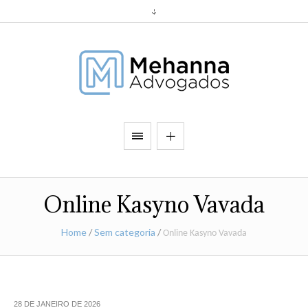
Online Kasyno Vavada
Home
Sem categoria
/
/
Online Kasyno Vavada
28 DE JANEIRO DE 2026