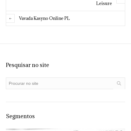
Leisure
Vavada Kasyno Online PL
Pesquisar no site
Segmentos