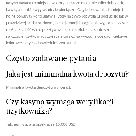
Kasyno Vavada to miejsce, w którym gracze mogą nie tylko dobrze się
bawić, ale także wygrać niezłe pieniądze. Ciągłe losowania, turnieje i
hojne bonusy tylko to ułatwią. Stoły na żywo pozwolą Ci poczuć się jak w
prawdziwej sali hazardowej, pełnej emocji i pragnienia wygranej. W sieci
można znaleźć wiele pozytywnych opinii o klubie hazardowym,
najczęściej użytkownicy zwracają uwagę na wygodną obsługę i ciekawe,
kolorowe sloty z odpowiednimi zwrotami.
Często zadawane pytania
Jaka jest minimalna kwota depozytu?
Minimalna kwota depozytu wynosi $1.
Czy kasyno wymaga weryfikacji
użytkownika?
Tak, jeśli wypłata przekracza 10,000 USD.