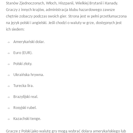
Stanów Zjednoczonych, Włoch, Hiszpanii, Wielkiej Brytanii i Kanady.
Graczy z innych krajów, administracja klubu hazardowego zawsze
chętnie zobaczy podczas swoich gier. Strona jest w pełni przetłumaczona
na język polski i angielski. Jeśli chodzi o waluty w grze, dostępnych jest
ich siedem:
Amerykański dolar.
Euro (EUR).
Polski złoty.
Ukraińska hrywna.
Turecka lira.
Brazylijski real.
Rosyjski rubel.
Kazachski tenge.
Gracze z Polski jako walutę gry mogą wybrać dolara amerykańskiego lub