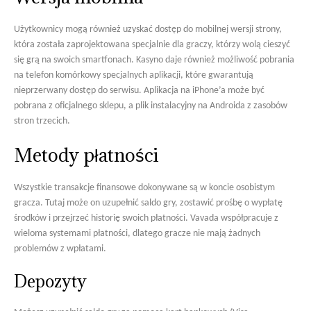
Użytkownicy mogą również uzyskać dostęp do mobilnej wersji strony,
która została zaprojektowana specjalnie dla graczy, którzy wolą cieszyć
się grą na swoich smartfonach. Kasyno daje również możliwość pobrania
na telefon komórkowy specjalnych aplikacji, które gwarantują
nieprzerwany dostęp do serwisu. Aplikacja na iPhone’a może być
pobrana z oficjalnego sklepu, a plik instalacyjny na Androida z zasobów
stron trzecich.
Metody płatności
Wszystkie transakcje finansowe dokonywane są w koncie osobistym
gracza. Tutaj może on uzupełnić saldo gry, zostawić prośbę o wypłatę
środków i przejrzeć historię swoich płatności. Vavada współpracuje z
wieloma systemami płatności, dlatego gracze nie mają żadnych
problemów z wpłatami.
Depozyty