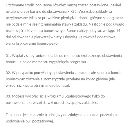
Otrzymane środki bonusowe również muszą zostać postawione. Zakład
ustalony przez kasyno do obstawiania – Х35. Wszystkie zakłady są
przyjmowane tylko za prawdziwe pieniądze, dopóki główne saldo gracza
nie będzie mniejsze niż minimalna stawka zakładu. Następnie pod uwagę
brane są środki z konta bonusowego. Bonus należy odegrać w ciągu 14
dni od dokonania pierwszej wpłaty. Obowiązują również dodatkowe
warunki programu bonusowego:
Wypłaty są ograniczone albo do momentu skutecznego obstawienia
bonusu, albo do momentu wygaśnięcia programu.
W przypadku pomyślnego postawienia zakładu, całe saldo na koncie
bonusowym zostanie automatycznie przelane na konto główne (nie
więcej niż kwota otrzymanego bonusu).
Możesz wycofać się z Programu Lojalnościowego tylko do
postawienia pierwszej stawki uczestniczącej w zakładzie.
Ten bonus jest znacznie trudniejszy do zdobycia, ale nadal pozwala na
podwojenie puli początkowej.